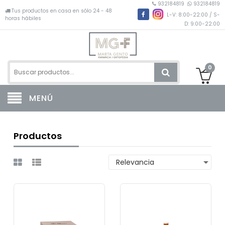
932184819
932184819
Tus productos en casa en sólo 24 - 48
L-V: 8:00-22:00 / S-
horas hábiles
D: 9:00-22:00
0
MENÚ
Productos