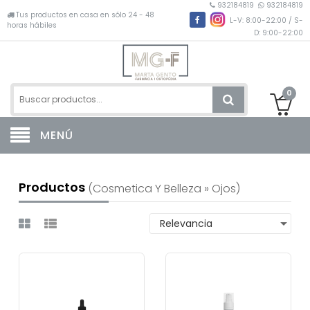
932184819
932184819
Tus productos en casa en sólo 24 - 48
L-V: 8:00-22:00 / S-
horas hábiles
D: 9:00-22:00
0
MENÚ
Productos
(cosmetica Y Belleza » Ojos)