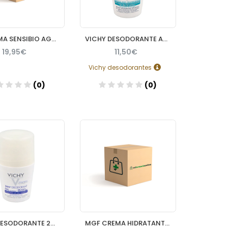
BIODERMA SENSIBIO AGUA MICELAR 850ML
VICHY DESODORANTE ANTITRANSPIRANTE MANCHAS 50 ML
19,95€
11,50€
Vichy desodorantes
(0)
(0)
Añadir
Añadir
VICHY DESODORANTE 24 HS/SALES D ALUMINIO ROLLON
MGF CREMA HIDRATANTE ANTIEDAD FLUIDA 50ML