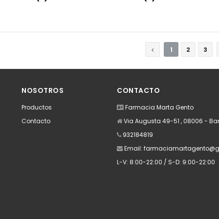
Añadir
Añadir
1
2
3
NOSOTROS
CONTACTO
Productos
Farmacia Marta Gento
Contacto
Via Augusta 49-51 , 08006 - Ba
932184819
Email:
farmaciamartagento@g
L-V: 8:00-22:00 / S-D: 9:00-22:00