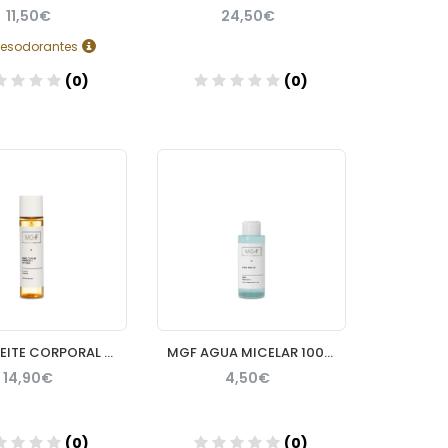
11,50€
24,50€
desodorantes
(0)
(0)
Añadir
Añadir
MGF ACEITE CORPORAL REAFIRMANTE 100 ML
MGF AGUA MICELAR 100ML
14,90€
4,50€
(0)
(0)