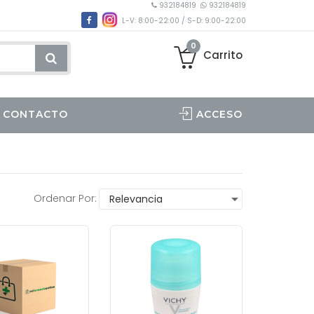
932184819
932184819
L-V: 8:00-22:00 / S-D: 9:00-22:00
0
Carrito
CONTACTO
ACCESO
Ordenar Por: