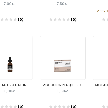
7,00€
7,50€
Vichy 
(0)
(0)
Añadir
Añadir
MGF FF ACTIVO CAFEINA 20ML
MGF COENZIMA Q10 100 MG 30 CAP
18,00€
18,50€
(0)
(0)